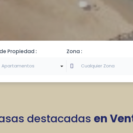
 de Propiedad :
Zona :
Apartamentos
Cualquier Zona
asas destacadas
en Ven