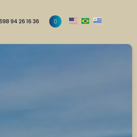
598 94 26 16 36