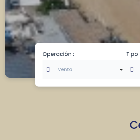
Operación :
Tipo
Venta
C